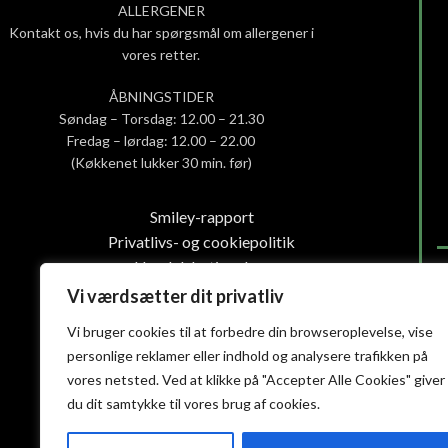
ALLERGENER
Kontakt os, hvis du har spørgsmål om allergener i
vores retter.
ÅBNINGSTIDER
Søndag – Torsdag: 12.00 – 21.30
Fredag – lørdag: 12.00 – 22.00
(Køkkenet lukker 30 min. før)
Smiley-rapport
Privatlivs- og cookiepolitik
Handelsbetingelser
Vi værdsætter dit privatliv
Vi bruger cookies til at forbedre din browseroplevelse, vise
personlige reklamer eller indhold og analysere trafikken på
vores netsted. Ved at klikke på "Accepter Alle Cookies" giver
du dit samtykke til vores brug af cookies.