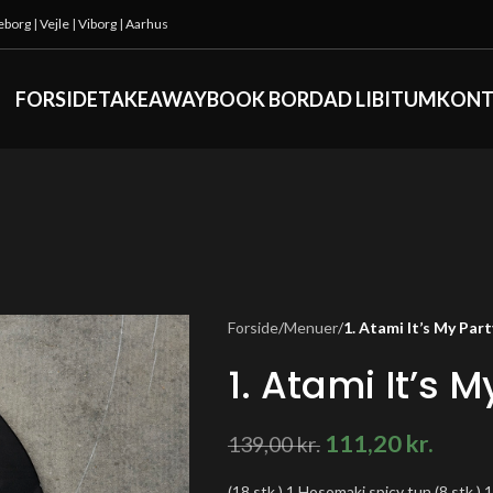
keborg
|
Vejle
|
Viborg
|
Aarhus
FORSIDE
TAKEAWAY
BOOK BORD
AD LIBITUM
KONT
Forside
/
Menuer
/
1. Atami It’s My Part
1. Atami It’s M
111,20
kr.
139,00
kr.
(18 stk.) 1 Hosomaki spicy tun (8 stk.) 1 S