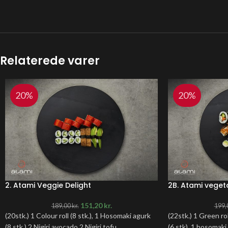
Relaterede varer
20%
20%
2. Atami Veggie Delight
2B. Atami veget
151,20
kr.
189,00
kr.
199,
(20stk.) 1 Colour roll (8 stk.), 1 Hosomaki agurk
(22stk.) 1 Green rol
(8 stk.) 2 Nigiri avocado 2 Nigiri tofu.
(6 stk), 1 hosomaki