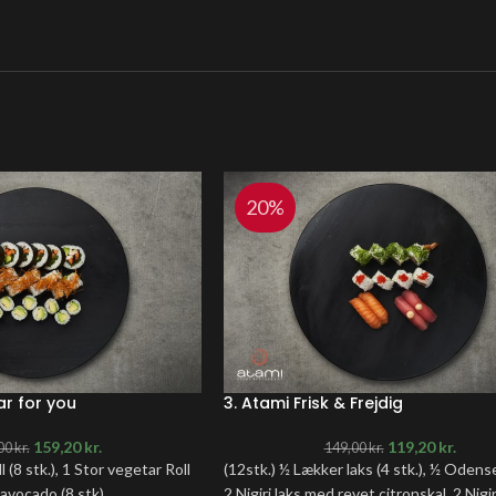
20%
ar for you
3. Atami Frisk & Frejdig
159,20
kr.
119,20
kr.
00
kr.
149,00
kr.
l (8 stk.), 1 Stor vegetar Roll
(12stk.) ½ Lækker laks (4 stk.), ½ Odense
 avocado (8 stk)
2 Nigiri laks med revet citronskal, 2 Nigir