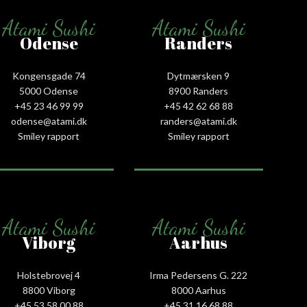
Atami Sushi
Atami Sushi
Odense
Randers
Kongensgade 74
Dytmærsken 9
5000 Odense
8900 Randers
+45 23 46 99 99
+45 42 62 68 88
odense@atami.dk
randers@atami.dk
Smiley rapport
Smiley rapport
Atami Sushi
Atami Sushi
Viborg
Aarhus
Holstebrovej 4
Irma Pedersens G. 222
8800 Viborg
8000 Aarhus
+45 53 58 00 88
+45 31 16 68 88