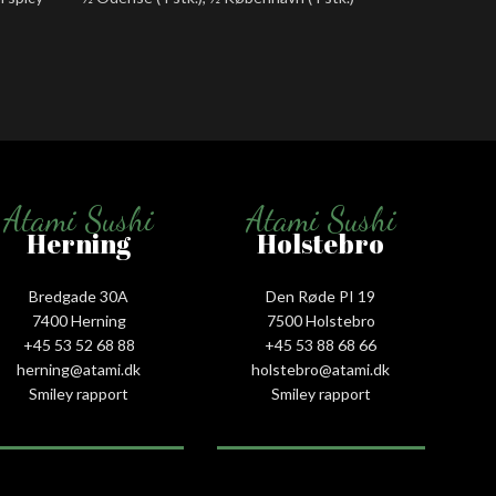
Laks roll
spicy tun
Atami Sushi
Atami Sushi
Herning
Holstebro
Bredgade 30A
Den Røde PI 19
7400 Herning
7500 Holstebro
+45 53 52 68 88
+45 53 88 68 66
herning@atami.dk
holstebro@atami.dk
Smiley rapport
Smiley rapport