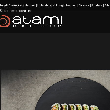
Skip to navigation
illund
|
Fredericia
|
Herning
|
Holstebro
|
Kolding
|
Næstved
|
Odense
|
Randers
|
Sil
Skip to main content
20%