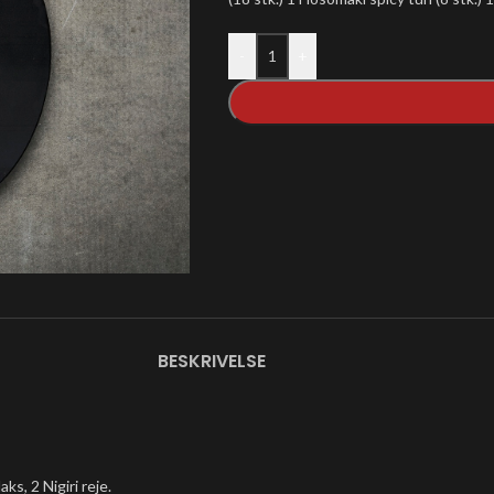
-
+
BESKRIVELSE
aks, 2 Nigiri reje.