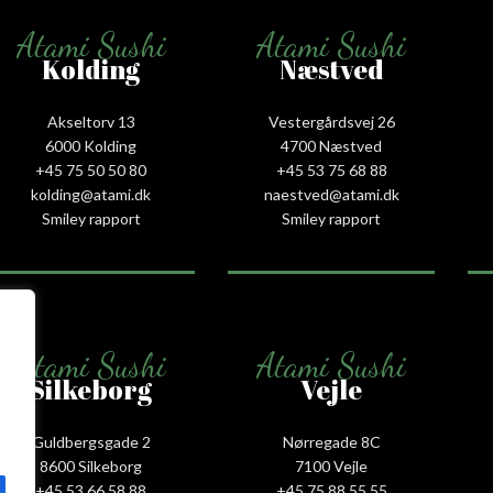
Atami Sushi
Atami Sushi
Kolding
Næstved
Akseltorv 13
Vestergårdsvej 26
6000 Kolding
4700 Næstved
+45 75 50 50 80
+45 53 75 68 88
kolding@atami.dk
naestved@atami.dk
Smiley rapport
Smiley rapport
Atami Sushi
Atami Sushi
Silkeborg
Vejle
Guldbergsgade 2
Nørregade 8C
8600 Silkeborg
7100 Vejle
+45 53 66 58 88
+45 75 88 55 55