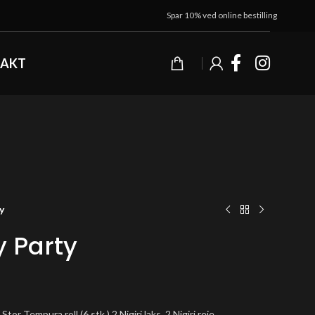
Spar 10% ved online bestilling
AKT
y
y Party
tor Tempura roll (6 stk.) 2 Nigiri laks, 2 Nigiri reje.