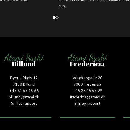
tun.
Atami Sushi
Atami Sushi
Billund
Fredericia
Byens Plads 12
Vendersgade 20
7190 Billund
7000 Fredericia
+45 61 55 15 66‬
+45 23 45 55 99
billund@atami.dk
fredericia@atami.dk
Smiley rapport
Smiley rapport