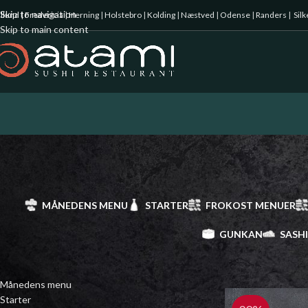
Skip to navigation
illund
|
Fredericia
|
Herning
|
Holstebro
|
Kolding
|
Næstved
|
Odense
|
Randers
|
Sil
Skip to main content
MÅNEDENS MENU
STARTER
FROKOST MENUER
GUNKAN
SASH
KATEGORIER
Forside
/
Sashimi
Månedens menu
Starter