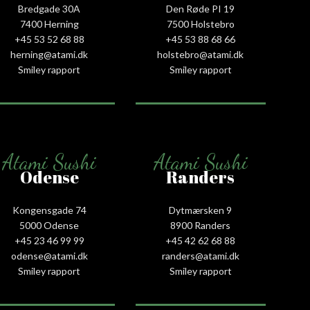
Bredgade 30A
Den Røde PI 19
7400 Herning
7500 Holstebro
+45 53 52 68 88
+45 53 88 68 66
herning@atami.dk
holstebro@atami.dk
Smiley rapport
Smiley rapport
Atami Sushi
Atami Sushi
Odense
Randers
Kongensgade 74
Dytmærsken 9
5000 Odense
8900 Randers
+45 23 46 99 99
+45 42 62 68 88
odense@atami.dk
randers@atami.dk
Smiley rapport
Smiley rapport