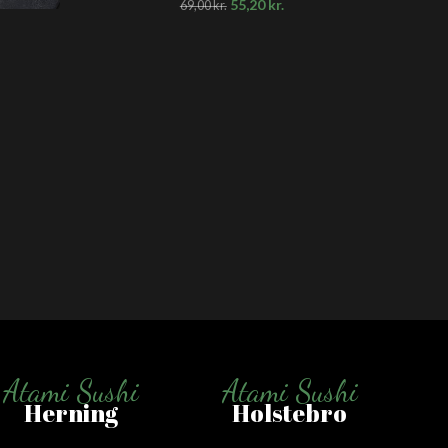
55,20
kr.
69,00
kr.
Atami Sushi
Atami Sushi
Herning
Holstebro