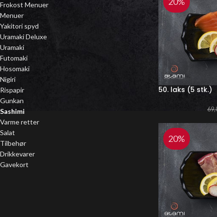
20%
Frokost Menuer
Menuer
Yakitori spyd
Uramaki Deluxe
Uramaki
Futomaki
Hosomaki
Nigiri
50. laks (5 stk.)
Rispapir
Gunkan
69,
Sashimi
Varme retter
Salat
20%
Tilbehør
Drikkevarer
Gavekort