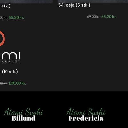
54. Reje (5 stk.)
 stk.)
55,20
kr.
69,00
kr.
55,20
kr.
00
kr.
(10 stk.)
100,00
kr.
00
kr.
Atami Sushi
Atami Sushi
Billund
Fredericia