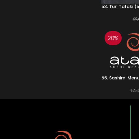
53. Tun Tataki (5
69,
20%
56. Sashimi Menu 
125,