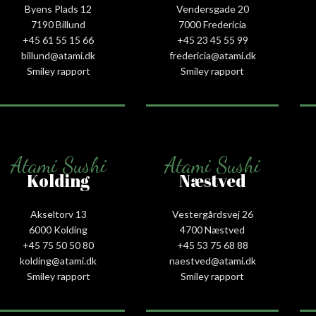
Byens Plads 12
Vendersgade 20
7190 Billund
7000 Fredericia
+45 61 55 15 66‬
+45 23 45 55 99
billund@atami.dk
fredericia@atami.dk
Smiley rapport
Smiley rapport
Atami Sushi
Atami Sushi
Kolding
Næstved
Akseltorv 13
Vestergårdsvej 26
6000 Kolding
4700 Næstved
+45 75 50 50 80
+45 53 75 68 88
kolding@atami.dk
naestved@atami.dk
Smiley rapport
Smiley rapport