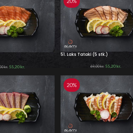
20%
51. Laks Tataki (5 stk.)
55,20
kr.
69,00
kr.
55,20
kr.
00
kr.
20%