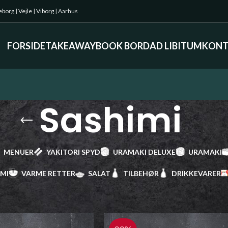
keborg
|
Vejle
|
Viborg
|
Aarhus
FORSIDE
TAKEAWAY
BOOK BORD
AD LIBITUM
KONT
Sashimi
MENUER
YAKITORI SPYD
URAMAKI DELUXE
URAMAKI
IMI
VARME RETTER
SALAT
TILBEHØR
DRIKKEVARER