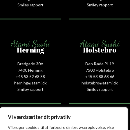
Smiley rapport
Smiley rapport
Atami Sushi
Atami Sushi
Herning
Holstebro
Bredgade 30A
Den Røde PI 19
7400 Herning
7500 Holstebro
+45 53 52 68 88
+45 53 88 68 66
herning@atami.dk
holstebro@atami.dk
Smiley rapport
Smiley rapport
Vi værdsætter dit privatliv
Atami Sushi
Atami Sushi
Vi bruger cookies til at forbedre din browseroplevelse, vise