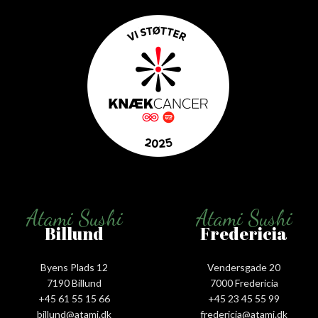
Atami Sushi
Atami Sushi
Billund
Fredericia
Byens Plads 12
Vendersgade 20
7190 Billund
7000 Fredericia
+45 61 55 15 66‬
+45 23 45 55 99
billund@atami.dk
fredericia@atami.dk