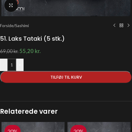
Klik for at forstørre
Forside
/
Sashimi
51. Laks Tataki (5 stk.)
55,20
kr.
69,00
kr.
-
+
TILFØJ TIL KURV
Relaterede varer
20%
20%