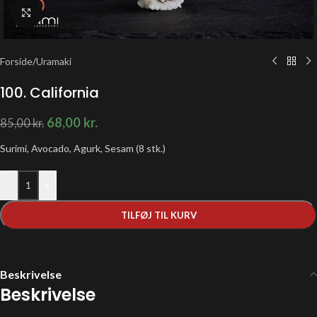
Klik for at forstørre
Forside
/
Uramaki
100. California
68,00
kr.
85,00
kr.
Surimi, Avocado, Agurk, Sesam (8 stk.)
-
+
TILFØJ TIL KURV
Beskrivelse
Beskrivelse