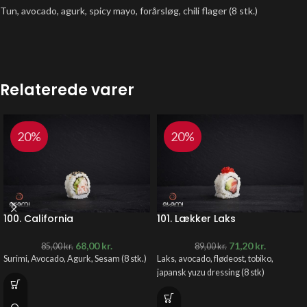
Tun, avocado, agurk, spicy mayo, forårsløg, chili flager (8 stk.)
Relaterede varer
20%
20%
100. California
101. Lækker Laks
68,00
kr.
71,20
kr.
85,00
kr.
89,00
kr.
Surimi, Avocado, Agurk, Sesam (8 stk.)
Laks, avocado, flødeost, tobiko,
japansk yuzu dressing (8 stk)