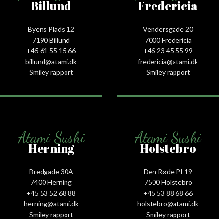
Billund
Fredericia
Byens Plads 12
Vendersgade 20
7190 Billund
7000 Fredericia
+45 61 55 15 66‬
+45 23 45 55 99
billund@atami.dk
fredericia@atami.dk
Smiley rapport
Smiley rapport
Atami Sushi
Atami Sushi
Herning
Holstebro
Bredgade 30A
Den Røde PI 19
7400 Herning
7500 Holstebro
+45 53 52 68 88
+45 53 88 68 66
herning@atami.dk
holstebro@atami.dk
Smiley rapport
Smiley rapport