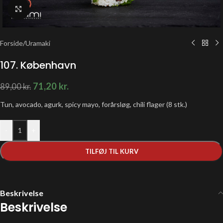
Klik for at forstørre
Forside
/
Uramaki
107. København
71,20
kr.
89,00
kr.
Tun, avocado, agurk, spicy mayo, forårsløg, chili flager (8 stk.)
-
+
TILFØJ TIL KURV
Beskrivelse
Beskrivelse