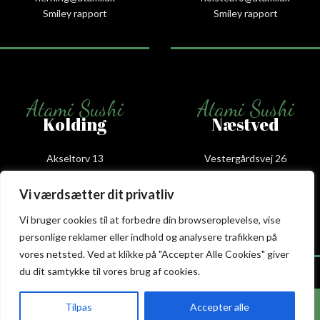
Smiley rapport
Smiley rapport
Atami Sushi
Atami Sushi
Kolding
Næstved
Akseltorv 13
Vestergårdsvej 26
6000 Kolding
4700 Næstved
+45 75 50 50 80
+45 53 75 68 88
Vi værdsætter dit privatliv
kolding@atami.dk
naestved@atami.dk
Vi bruger cookies til at forbedre din browseroplevelse, vise
Smiley rapport
Smiley rapport
personlige reklamer eller indhold og analysere trafikken på
vores netsted. Ved at klikke på "Accepter Alle Cookies" giver
du dit samtykke til vores brug af cookies.
Hos Atami Sushi Fredericia får du nu 20% rabat
Tilpas
Accepter alle
Atami Sushi
Atami Sushi