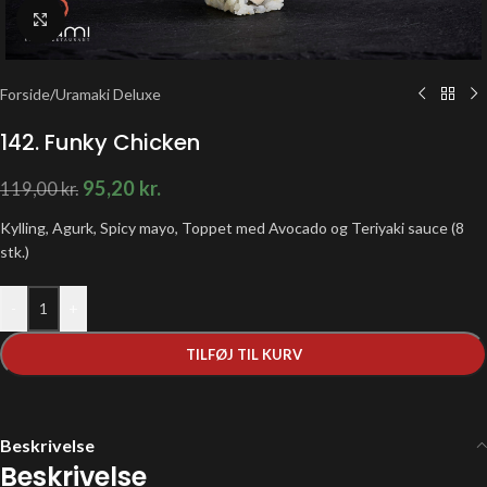
Klik for at forstørre
Forside
/
Uramaki Deluxe
142. Funky Chicken
95,20
kr.
119,00
kr.
Kylling, Agurk, Spicy mayo, Toppet med Avocado og Teriyaki sauce (8
stk.)
-
+
TILFØJ TIL KURV
Beskrivelse
Beskrivelse