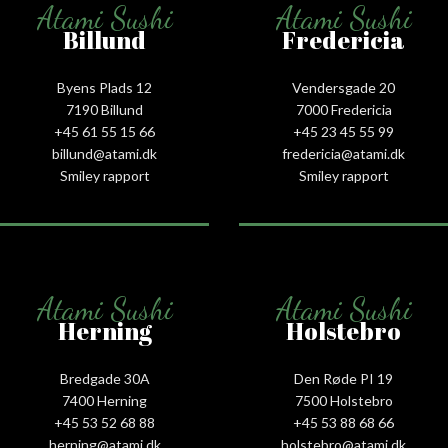
Atami Sushi
Atami Sushi
Billund
Fredericia
Byens Plads 12
Vendersgade 20
7190 Billund
7000 Fredericia
+45 61 55 15 66‬
+45 23 45 55 99
billund@atami.dk
fredericia@atami.dk
Smiley rapport
Smiley rapport
Atami Sushi
Atami Sushi
Herning
Holstebro
Bredgade 30A
Den Røde PI 19
7400 Herning
7500 Holstebro
+45 53 52 68 88
+45 53 88 68 66
herning@atami.dk
holstebro@atami.dk