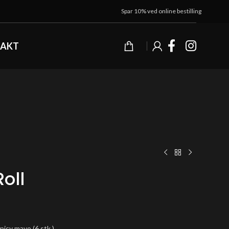
Spar 10% ved online bestilling
AKT
Roll
picy mayo (6 stk.)