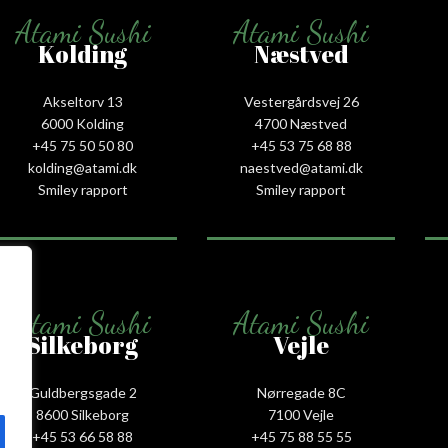
Atami Sushi
Atami Sushi
Kolding
Næstved
Akseltorv 13
Vestergårdsvej 26
6000 Kolding
4700 Næstved
+45 75 50 50 80
+45 53 75 68 88
kolding@atami.dk
naestved@atami.dk
Smiley rapport
Smiley rapport
Atami Sushi
Atami Sushi
Silkeborg
Vejle
Guldbergsgade 2
Nørregade 8C
8600 Silkeborg
7100 Vejle
+45 53 66 58 88
+45 75 88 55 55