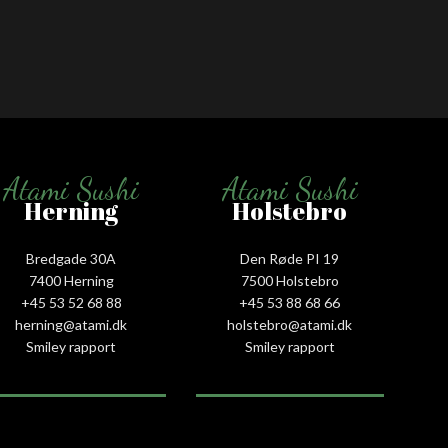
Atami Sushi
Atami Sushi
Herning
Holstebro
Bredgade 30A
Den Røde PI 19
7400 Herning
7500 Holstebro
+45 53 52 68 88
+45 53 88 68 66
herning@atami.dk
holstebro@atami.dk
Smiley rapport
Smiley rapport