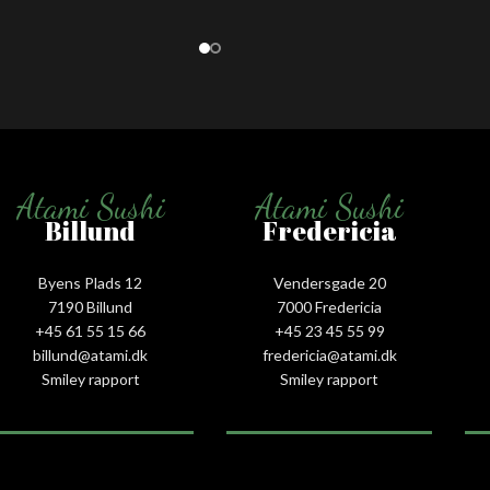
Atami Sushi
Atami Sushi
Billund
Fredericia
Byens Plads 12
Vendersgade 20
7190 Billund
7000 Fredericia
+45 61 55 15 66‬
+45 23 45 55 99
billund@atami.dk
fredericia@atami.dk
Smiley rapport
Smiley rapport