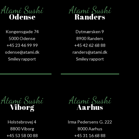
Atami Sushi
Atami Sushi
Odense
Randers
Kongensgade 74
Dytmærsken 9
5000 Odense
8900 Randers
+45 23 46 99 99
+45 42 62 68 88
odense@atami.dk
randers@atami.dk
Smiley rapport
Smiley rapport
Atami Sushi
Atami Sushi
Viborg
Aarhus
Holstebrovej 4
Irma Pedersens G. 222
8800 Viborg
8000 Aarhus
+45 53 58 00 88
+45 31 16 68 88