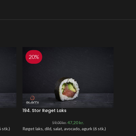
20%
20
194. Stor Røget Laks
195. St
47,20
kr.
59,00
kr.
 stk.)
Røget laks, dild, salat, avocado, agurk (6 stk.)
Surimi, A