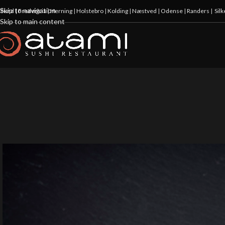
Skip to navigation
illund
|
Fredericia
|
Herning
|
Holstebro
|
Kolding
|
Næstved
|
Odense
|
Randers
|
Sil
Skip to main content
20%