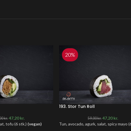
20%
193. Stor Tun Roll
47,20
kr.
47,20
kr.
00
kr.
59,00
kr.
t, tofu (6 stk.)
(vegan)
Tun, avocado, agurk, salat, spicy mayo (6