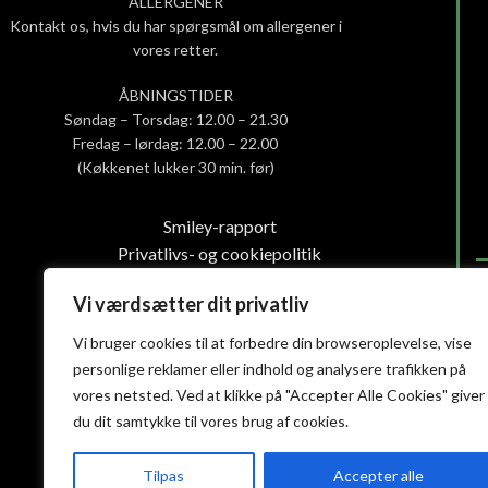
ALLERGENER
Kontakt os, hvis du har spørgsmål om allergener i
vores retter.
ÅBNINGSTIDER
Søndag – Torsdag: 12.00 – 21.30
Fredag – lørdag: 12.00 – 22.00
(Køkkenet lukker 30 min. før)
Smiley-rapport
Privatlivs- og cookiepolitik
Handelsbetingelser
Vi værdsætter dit privatliv
Vi bruger cookies til at forbedre din browseroplevelse, vise
personlige reklamer eller indhold og analysere trafikken på
vores netsted. Ved at klikke på "Accepter Alle Cookies" giver
du dit samtykke til vores brug af cookies.
Tilpas
Accepter alle