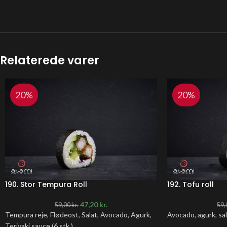
Relaterede varer
20%
20%
190. Stor Tempura Roll
192. Tofu roll
47,20
kr.
59,00
kr.
59,
Tempura reje, Flødeost, Salat, Avocado, Agurk,
Avocado, agurk, sala
Teriyaki sauce (6 stk.)