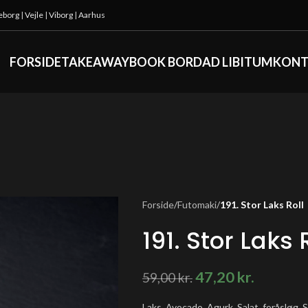
keborg
|
Vejle
|
Viborg
|
Aarhus
FORSIDE
TAKEAWAY
BOOK BORD
AD LIBITUM
KONT
Forside
/
Futomaki
/
191. Stor Laks Roll
191. Stor Laks 
47,20
kr.
59,00
kr.
Laks, Avocado, Agurk, Salat, foråsløg, S