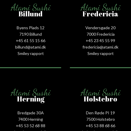
Atami Sushi
Atami Sushi
Billund
Fredericia
Byens Plads 12
Vendersgade 20
7190 Billund
7000 Fredericia
+45 61 55 15 66‬
+45 23 45 55 99
billund@atami.dk
fredericia@atami.dk
Smiley rapport
Smiley rapport
Atami Sushi
Atami Sushi
Herning
Holstebro
Bredgade 30A
Den Røde PI 19
7400 Herning
7500 Holstebro
+45 53 52 68 88
+45 53 88 68 66