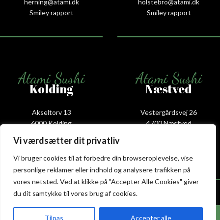
herning@atami.dk
holstebro@atami.dk
Smiley rapport
Smiley rapport
Atami Sushi
Atami Sushi
Kolding
Næstved
Akseltorv 13
Vestergårdsvej 26
6000 Kolding
4700 Næstved
+45 75 50 50 80
+45 53 75 68 88
Vi værdsætter dit privatliv
kolding@atami.dk
naestved@atami.dk
Smiley rapport
Smiley rapport
Vi bruger cookies til at forbedre din browseroplevelse, vise
personlige reklamer eller indhold og analysere trafikken på
vores netsted. Ved at klikke på "Accepter Alle Cookies" giver
du dit samtykke til vores brug af cookies.
Hos Atami Sushi Fredericia får du nu 20% rabat
Tilpas
Accepter alle