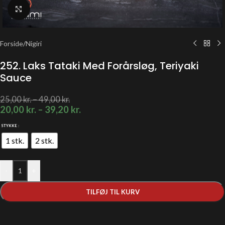
Klik for at forstørre
Forside
/
Nigiri
252. Laks Tataki Med Forårsløg, Teriyaki
Sauce
25,00
kr.
–
49,00
kr.
20,00
kr.
–
39,20
kr.
STYKKE
1 stk.
2 stk.
-
+
TILFØJ TIL KURV