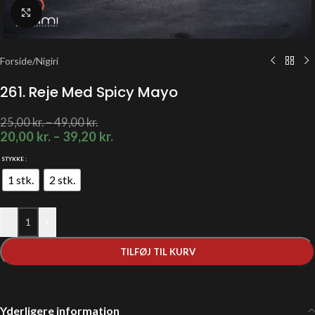
Klik for at forstørre
Forside
/
Nigiri
261. Reje Med Spicy Mayo
25,00
kr.
–
49,00
kr.
20,00
kr.
–
39,20
kr.
STYKKE
1 stk.
2 stk.
-
+
TILFØJ TIL KURV
Yderligere information