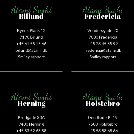
Atami Sushi
Atami Sushi
Billund
Fredericia
Byens Plads 12
Vendersgade 20
7190 Billund
7000 Fredericia
+45 61 55 15 66‬
+45 23 45 55 99
billund@atami.dk
fredericia@atami.dk
Smiley rapport
Smiley rapport
Atami Sushi
Atami Sushi
Herning
Holstebro
Bredgade 30A
Den Røde PI 19
7400 Herning
7500 Holstebro
+45 53 52 68 88
+45 53 88 68 66