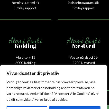
herning@atami.dk
holstebro@atami.dk
Smiley rapport
Smiley rapport
Atami Sushi
Atami Sushi
Kolding
Næstved
Akseltorv 13
Vestergårdsvej 26
6000 Kolding
4700 Næstved
+45 75 50 50 80
+45 53 75 68 88
Vi værdsætter dit privatliv
kolding@atami.dk
naestved@atami.dk
Smiley rapport
Smiley rapport
Vi bruger cookies til at forbedre din browseroplevelse, vise
personlige reklamer eller indhold og analysere trafikken på
vores netsted. Ved at klikke på "Accepter Alle Cookies" giver
du dit samtykke til vores brug af cookies.