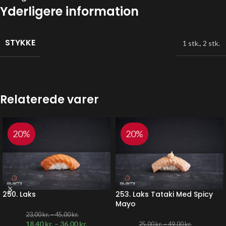
Yderligere information
STYKKE
1 stk.
,
2 stk.
Relaterede varer
20%
20%
250. Laks
253. Laks Tataki Med Spicy
Mayo
23,00
kr.
–
45,00
kr.
18,40
kr.
–
36,00
kr.
25,00
kr.
–
49,00
kr.