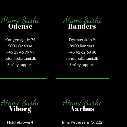
Atami Sushi
Atami Sushi
Odense
Randers
Kongensgade 74
Dytmærsken 9
5000 Odense
8900 Randers
+45 23 46 99 99
+45 42 62 68 88
odense@atami.dk
randers@atami.dk
Smiley rapport
Smiley rapport
Atami Sushi
Atami Sushi
Viborg
Aarhus
Holstebrovej 4
Irma Pedersens G. 222