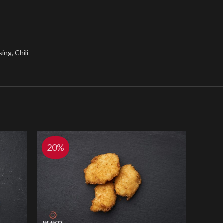
sing
,
Chili
20%
20