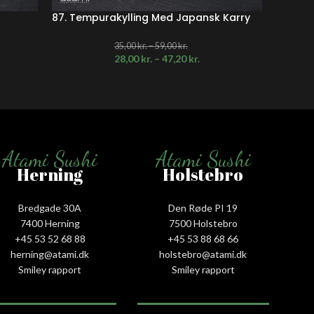
87. Tempurakylling Med Japansk Karry
88. Veg
35,00
kr.
–
59,00
kr.
28,00
kr.
–
47,20
kr.
Atami Sushi
Atami Sushi
Herning
Holstebro
Bredgade 30A
Den Røde PI 19
7400 Herning
7500 Holstebro
+45 53 52 68 88
+45 53 88 68 66
herning@atami.dk
holstebro@atami.dk
Smiley rapport
Smiley rapport