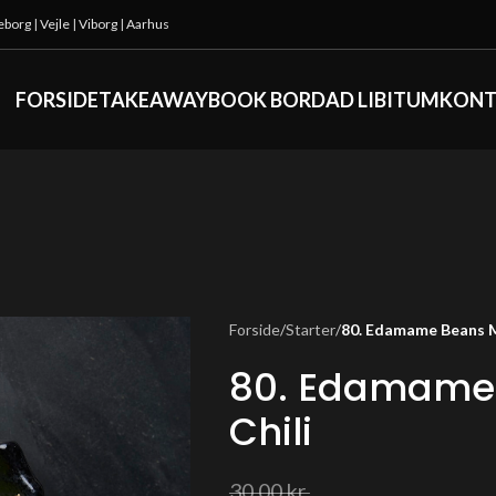
keborg
|
Vejle
|
Viborg
|
Aarhus
FORSIDE
TAKEAWAY
BOOK BORD
AD LIBITUM
KONT
Forside
/
Starter
/
80. Edamame Beans Me
80. Edamame 
Chili
30,00
kr.