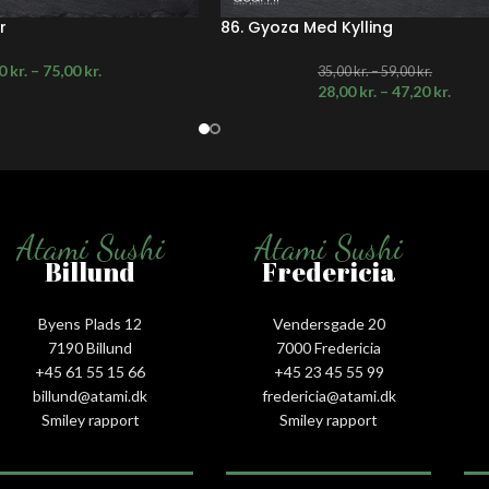
r
86. Gyoza Med Kylling
00
kr.
–
75,00
kr.
35,00
kr.
–
59,00
kr.
28,00
kr.
–
47,20
kr.
Atami Sushi
Atami Sushi
Billund
Fredericia
Byens Plads 12
Vendersgade 20
7190 Billund
7000 Fredericia
+45 61 55 15 66‬
+45 23 45 55 99
billund@atami.dk
fredericia@atami.dk
Smiley rapport
Smiley rapport