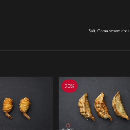
Salt
,
Goma sesam dres
20%