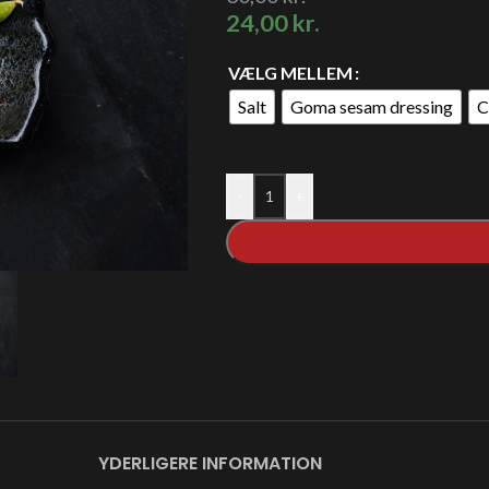
24,00
kr.
VÆLG MELLEM
Salt
Goma sesam dressing
C
-
+
YDERLIGERE INFORMATION