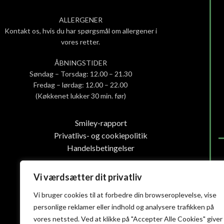
ALLERGENER
Kontakt os, hvis du har spørgsmål om allergener i
vores retter.
ÅBNINGSTIDER
Søndag – Torsdag: 12.00 – 21.30
Fredag – lørdag: 12.00 – 22.00
(Køkkenet lukker 30 min. før)
Smiley-rapport
Privatlivs- og cookiepolitik
Handelsbetingelser
Vi værdsætter dit privatliv
Vi bruger cookies til at forbedre din browseroplevelse, vise
personlige reklamer eller indhold og analysere trafikken på
vores netsted. Ved at klikke på "Accepter Alle Cookies" giver