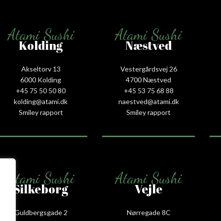
Atami Sushi
Atami Sushi
Kolding
Næstved
Akseltorv 13
Vestergårdsvej 26
6000 Kolding
4700 Næstved
+45 75 50 50 80
+45 53 75 68 88
kolding@atami.dk
naestved@atami.dk
Smiley rapport
Smiley rapport
Atami Sushi
Atami Sushi
Silkeborg
Vejle
Guldbergsgade 2
Nørregade 8C