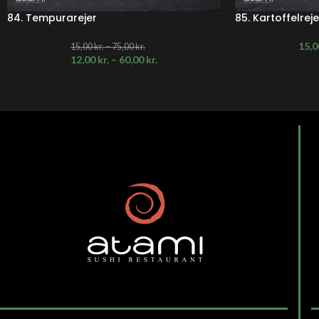
84. Tempurarejer
85. Kartoffelreje
15,
15,00
kr.
–
75,00
kr.
12,00
kr.
–
60,00
kr.