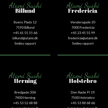
Atami Sushi
Atami Sushi
Billund
Fredericia
Byens Plads 12
Vendersgade 20
7190 Billund
7000 Fredericia
+45 61 55 15 66‬
+45 23 45 55 99
billund@atami.dk
fredericia@atami.dk
Smiley rapport
Smiley rapport
Atami Sushi
Atami Sushi
Herning
Holstebro
Bredgade 30A
Den Røde PI 19
7400 Herning
7500 Holstebro
+45 53 52 68 88
+45 53 88 68 66