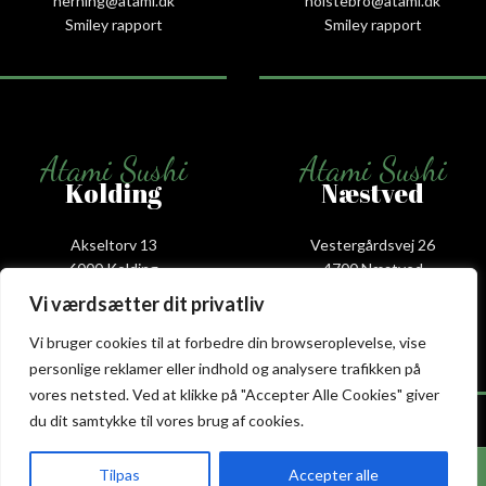
herning@atami.dk
holstebro@atami.dk
Smiley rapport
Smiley rapport
Atami Sushi
Atami Sushi
Kolding
Næstved
Akseltorv 13
Vestergårdsvej 26
6000 Kolding
4700 Næstved
+45 75 50 50 80
+45 53 75 68 88
Vi værdsætter dit privatliv
kolding@atami.dk
naestved@atami.dk
Smiley rapport
Smiley rapport
Vi bruger cookies til at forbedre din browseroplevelse, vise
personlige reklamer eller indhold og analysere trafikken på
vores netsted. Ved at klikke på "Accepter Alle Cookies" giver
du dit samtykke til vores brug af cookies.
Hos Atami Sushi Fredericia får du nu 20% rabat
Atami Sushi
Atami Sushi
Tilpas
Accepter alle