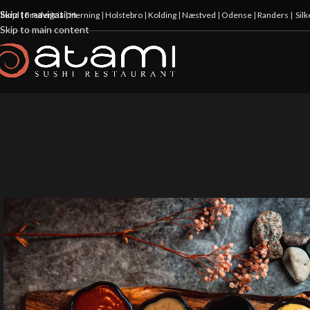
Skip to navigation
illund
|
Fredericia
|
Herning
|
Holstebro
|
Kolding
|
Næstved
|
Odense
|
Randers
|
Sil
Skip to main content