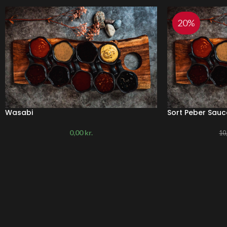
20%
Wasabi
Sort Peber Sauc
0,00
kr.
10