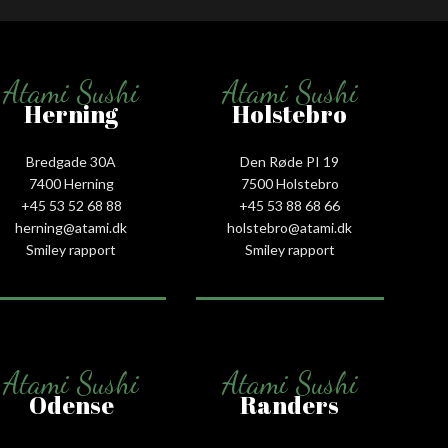
Atami Sushi
Atami Sushi
Herning
Holstebro
Bredgade 30A
Den Røde PI 19
7400 Herning
7500 Holstebro
+45 53 52 68 88
+45 53 88 68 66
herning@atami.dk
holstebro@atami.dk
Smiley rapport
Smiley rapport
Atami Sushi
Atami Sushi
Odense
Randers