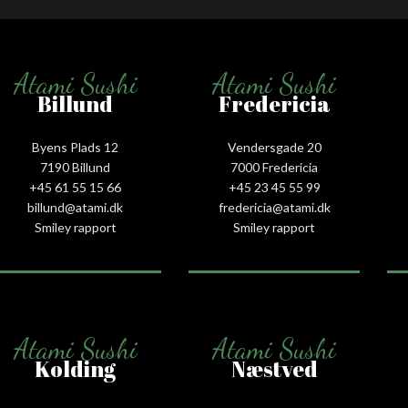
Atami Sushi
Atami Sushi
Billund
Fredericia
Byens Plads 12
Vendersgade 20
7190 Billund
7000 Fredericia
+45 61 55 15 66‬
+45 23 45 55 99
billund@atami.dk
fredericia@atami.dk
Smiley rapport
Smiley rapport
Atami Sushi
Atami Sushi
Kolding
Næstved