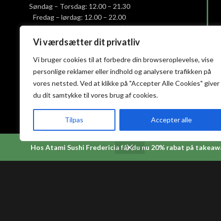
Søndag – Torsdag: 12.00 – 21.30
Fredag – lørdag: 12.00 – 22.00
(Køkkenet lukker 30 min. før)
Vi værdsætter dit privatliv
Smiley-rapport
Vi bruger cookies til at forbedre din browseroplevelse, vise
Privatlivs- og cookiepolitik
personlige reklamer eller indhold og analysere trafikken på
Handelsbetingelser
vores netsted. Ved at klikke på "Accepter Alle Cookies" giver
du dit samtykke til vores brug af cookies.
Tilpas
Accepter alle
Hos Atami Sushi Fredericia får du nu 20% rabat på takeaw