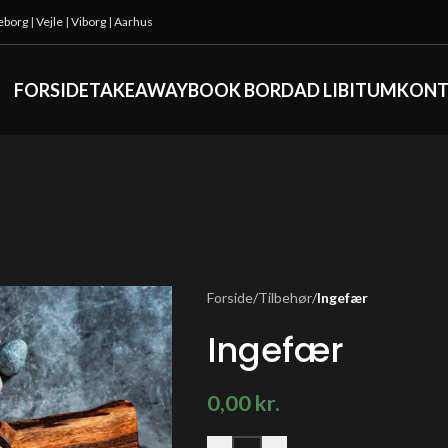
keborg
|
Vejle
|
Viborg
|
Aarhus
FORSIDE
TAKEAWAY
BOOK BORD
AD LIBITUM
KONT
Forside
/
Tilbehør
/
Ingefær
Ingefær
0,00
kr.