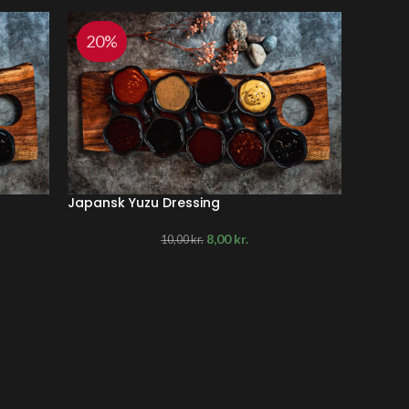
20%
20
Japansk Yuzu Dressing
Chili S
8,00
kr.
10,00
kr.