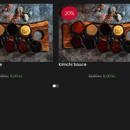
20%
e
Kimchi Sauce
8,00
kr.
8,00
kr.
,00
kr.
10,00
kr.