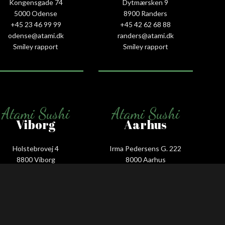
Kongensgade 74
Dytmærsken 9
5000 Odense
8900 Randers
+45 23 46 99 99
+45 42 62 68 88
odense@atami.dk
randers@atami.dk
Smiley rapport
Smiley rapport
Atami Sushi
Atami Sushi
Viborg
Aarhus
Holstebrovej 4
Irma Pedersens G. 222
8800 Viborg
8000 Aarhus
+45 53 58 00 88
+45 31 16 68 88
viborg@atami.dk
aarhus@atami.dk
Smiley rapport
Smiley rapport