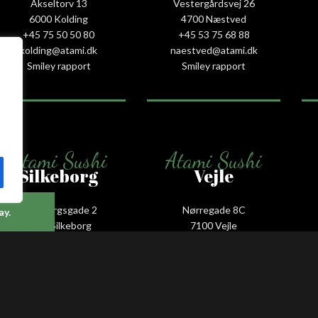
Akseltorv 13
Vestergårdsvej 26
6000 Kolding
4700 Næstved
+45 75 50 50 80
+45 53 75 68 88
kolding@atami.dk
naestved@atami.dk
Smiley rapport
Smiley rapport
Atami Sushi
Atami Sushi
Silkeborg
Vejle
Guldbergsgade 2
Nørregade 8C
ay.
8600 Silkeborg
7100 Vejle
+45 53 66 58 88
+45 75 88 55 55
silkeborg@atami.dk
vejle@atami.dk
Smiley rapport
Smiley rapport